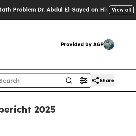
lem
Dr. Abdul El-Sayed on Historic Michigan Win: 
View all
Provided by AGP
Share
bericht 2025