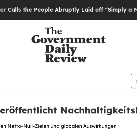
e People Abruptly Laid off “Simply a Math Prob
röffentlicht Nachhaltigkeits
i den Netto-Null-Zielen und globalen Auswirkungen