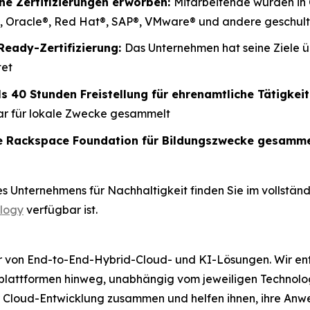
he Zertifizierungen erworben:
Mitarbeitende wurden in
®, Oracle®, Red Hat®, SAP®, VMware® und andere geschult
Ready-Zertifizierung:
Das Unternehmen hat seine Ziele ü
tet
ls 40 Stunden Freistellung für ehrenamtliche Tätigkeit
lar für lokale Zwecke gesammelt
ie Rackspace Foundation für Bildungszwecke gesamme
Unternehmens für Nachhaltigkeit finden Sie im vollständi
ology
verfügbar ist.
er von End-to-End-Hybrid-Cloud- und KI-Lösungen. Wir e
plattformen hinweg, unabhängig vom jeweiligen Technolog
er Cloud-Entwicklung zusammen und helfen ihnen, ihre An