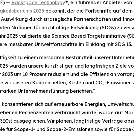
E) --
Rackspace Technology
®, ein führender Anbieter vo
gkeitsberichts 2025
bekannt, der die Fortschritte auf dem
er Auswirkung durch strategische Partnerschaften und Inno
inten Nationen für nachhaltige Entwicklung (SDGs) zu ver
hr 2025 validierte die Science Based Targets initiative (S
re messbaren Umweltfortschritte im Einklang mit SDG 13.
igkeit zu einem messbaren Bestandteil unserer Unterneh
5 wurden unsere kurzfristigen und langfristigen Ziele von
023 um 10 Prozent reduziert und die Effizienz an vorrang
e wir unseren Kunden helfen, Kosten und CO₂-Emissionen z
starken Unternehmensführung berichten.“
onzentrieren sich auf erneuerbare Energien, Umweltschut
triebenen Rechenzentren verbraucht wurde, wurde auf Ma
ECs) ausgeglichen. Wir planen, langfristige Verträge abzu
Ziele für Scope-1- und Scope-2-Emissionen sowie für Scop